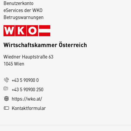
Benutzerkonto
eServices der WKO
Betrugswarnungen
Wirtschaftskammer Österreich
Wiedner Hauptstraße 63
D
1045 Wien
i
e
+43 5 90900 0
s
e
+43 5 90900 250
S
https://wko.at/
e
Kontaktformular
it
e
v