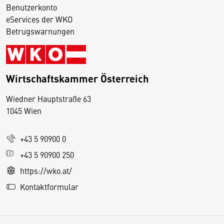
Benutzerkonto
eServices der WKO
Betrugswarnungen
Wirtschaftskammer Österreich
Wiedner Hauptstraße 63
D
1045 Wien
i
e
+43 5 90900 0
s
e
+43 5 90900 250
S
https://wko.at/
e
Kontaktformular
it
e
v