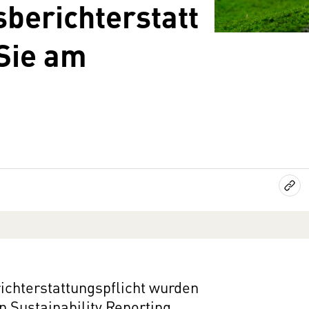
sberichterstatt
Sie am
chterstattungspflicht wurden
 Sustainability Reporting