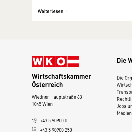
Weiterlesen
Die 
Wirtschaftskammer
Die Org
Österreich
Wirtsc
D
Transp
Wiedner Hauptstraße 63
i
Rechtl
1045 Wien
Jobs u
e
Medien
s
+43 5 90900 0
e
+43 5 90900 250
S