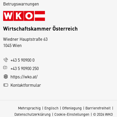
Betrugswarnungen
Wirtschaftskammer Österreich
Wiedner Hauptstraße 63
D
1045 Wien
i
e
+43 5 90900 0
s
e
+43 5 90900 250
S
https://wko.at/
e
Kontaktformular
it
e
v
Mehrsprachig
Englisch
Offenlegung
Barrierefreiheit
e
Datenschutzerklärung
Cookie-Einstellungen
© 2026 WKO