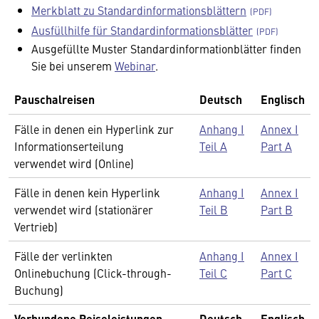
Merkblatt zu Standardinformationsblättern
Ausfüllhilfe für Standardinformationsblätter
Ausgefüllte Muster Standardinformationblätter finden
Sie bei unserem
Webinar
.
Pauschalreisen
Deutsch
Englisch
Fälle in denen ein Hyperlink zur
Anhang I
Annex I
Informationserteilung
Teil A
Part A
verwendet wird (Online)
Fälle in denen kein Hyperlink
Anhang I
Annex I
verwendet wird (stationärer
Teil B
Part B
Vertrieb)
Fälle der verlinkten
Anhang I
Annex I
Onlinebuchung (Click-through-
Teil C
Part C
Buchung)
Verbundene Reiseleistungen
Deutsch
Englisch