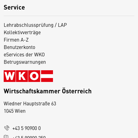
Service
Lehrabschlussprüfung / LAP
Kollektivverträge
Firmen A-Z
Benutzerkonto
eServices der WKO
Betrugswarnungen
Wirtschaftskammer Österreich
Wiedner Hauptstraße 63
D
1045 Wien
i
e
+43 5 90900 0
s
e
+43 5 90900 250