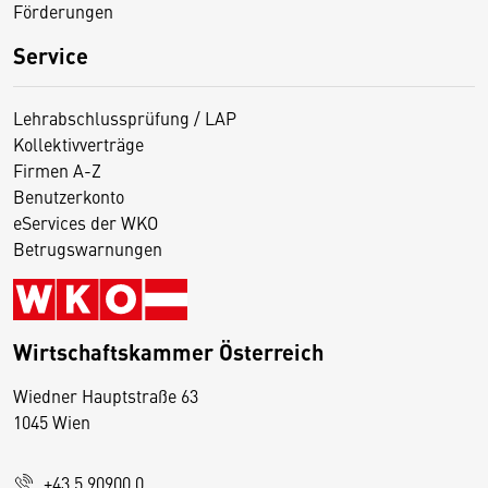
Förderungen
Service
Lehrabschlussprüfung / LAP
Kollektivverträge
Firmen A-Z
Benutzerkonto
eServices der WKO
Betrugswarnungen
Wirtschaftskammer Österreich
Wiedner Hauptstraße 63
D
1045 Wien
i
e
+43 5 90900 0