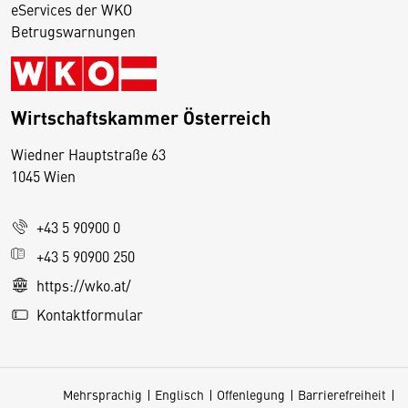
eServices der WKO
Betrugswarnungen
Wirtschaftskammer Österreich
Wiedner Hauptstraße 63
D
1045 Wien
i
e
+43 5 90900 0
s
e
+43 5 90900 250
S
https://wko.at/
e
Kontaktformular
it
e
v
Mehrsprachig
Englisch
Offenlegung
Barrierefreiheit
e