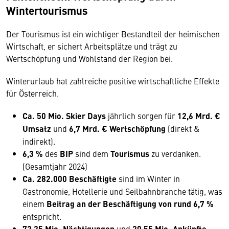
Wintertourismus
Der Tourismus ist ein wichtiger Bestandteil der heimischen
Wirtschaft, er sichert Arbeitsplätze und trägt zu
Wertschöpfung und Wohlstand der Region bei.
Winterurlaub hat zahlreiche positive wirtschaftliche Effekte
für Österreich.
Ca. 50 Mio.
Skier Days
jährlich sorgen für
12,6 Mrd. €
Umsatz
und
6,7 Mrd. € Wertschöpfung
(direkt &
indirekt).
6,3 %
des
BIP
sind dem
Tourismus
zu verdanken.
(Gesamtjahr 2024)
Ca. 282.000 Beschäftigte
sind im Winter in
Gastronomie, Hotellerie und Seilbahnbranche tätig, was
einem
Beitrag an der Beschäftigung von rund 6,7 %
entspricht.
72,25 Mio. Nächtigungen
und
20,55 Mio. Ankünfte