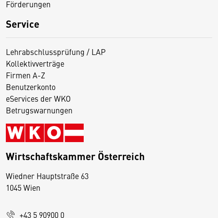
Förderungen
Service
Lehrabschlussprüfung / LAP
Kollektivverträge
Firmen A-Z
Benutzerkonto
eServices der WKO
Betrugswarnungen
Wirtschaftskammer Österreich
Wiedner Hauptstraße 63
D
1045 Wien
i
e
+43 5 90900 0
s