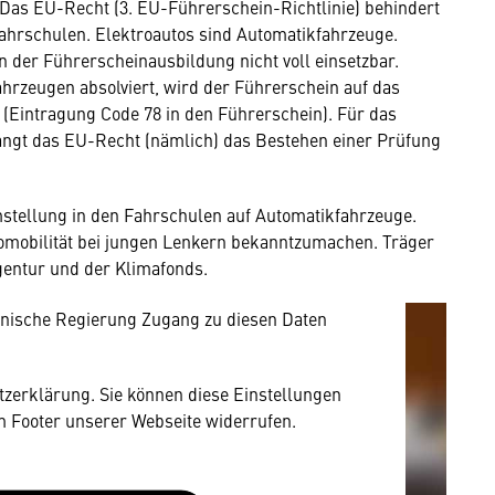
 Das EU-Recht (3. EU-Führerschein-Richtlinie) behindert
Fahrschulen. Elektroautos sind Automatikfahrzeuge.
n der Führerscheinausbildung nicht voll einsetzbar.
rzeugen absolviert, wird der Führerschein auf das
(Eintragung Code 78 in den Führerschein). Für das
angt das EU-Recht (nämlich) das Bestehen einer Prüfung
mung
rnen Inhalt anzeigen. Dafür benötigen wir
tellung in den Fahrschulen auf Automatikfahrzeuge.
owser personenbezogene technische Daten zu
romobilität bei jungen Lenkern bekanntzumachen. Träger
mit US-amerikanischen Anbietern austauscht.
gentur und der Klimafonds.
EU-Datenschutzrecht angemessenen Schutzniveau
nische Regierung Zugang zu diesen Daten
utzerklärung. Sie können diese Einstellungen
im Footer unserer Webseite widerrufen.