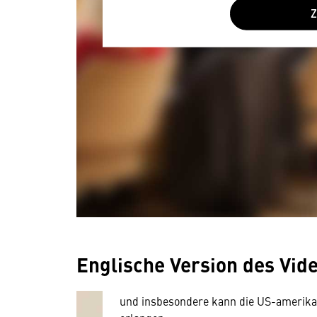
Wir benötigen Ihre Zustim
Hier würden wir Ihnen gerne einen exte
allerdings Ihre Zustimmung, da Ihr Br
Englische Version des Vid
Geräten und Nutzerverhalten mitunter 
Diese Daten unterliegen keinem dem 
und insbesondere kann die US-amerika