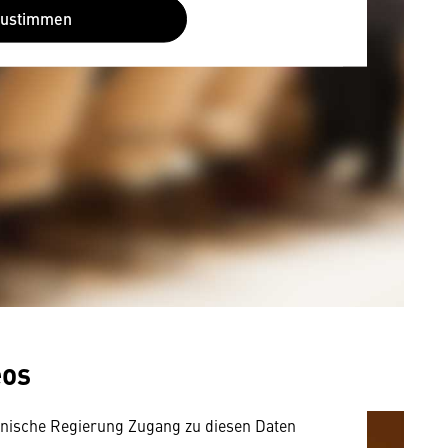
Zustimmen
mung
rnen Inhalt anzeigen. Dafür benötigen wir
owser personenbezogene technische Daten zu
eos
mit US-amerikanischen Anbietern austauscht.
EU-Datenschutzrecht angemessenen Schutzniveau
nische Regierung Zugang zu diesen Daten