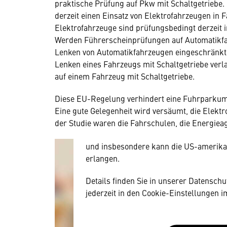
praktische Prüfung auf Pkw mit Schaltgetriebe.
derzeit einen Einsatz von Elektrofahrzeugen in 
Elektrofahrzeuge sind prüfungsbedingt derzeit i
Werden Führerscheinprüfungen auf Automatikfah
Lenken von Automatikfahrzeugen eingeschränkt 
Lenken eines Fahrzeugs mit Schaltgetriebe verl
Wir benötigen Ihre Zustim
auf einem Fahrzeug mit Schaltgetriebe.
Hier würden wir Ihnen gerne einen exte
Diese EU-Regelung verhindert eine Fuhrparkums
allerdings Ihre Zustimmung, da Ihr Br
Eine gute Gelegenheit wird versäumt, die Elekt
Geräten und Nutzerverhalten mitunter 
der Studie waren die Fahrschulen, die Energiea
Diese Daten unterliegen keinem dem 
und insbesondere kann die US-amerika
erlangen.
Details finden Sie in unserer Datensch
jederzeit in den Cookie-Einstellungen 