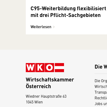
C95-Weiterbildung flexibilisiert
mit drei Pflicht-Sachgebieten
Weiterlesen
Die 
Wirtschaftskammer
Die Org
Österreich
Wirtsc
D
Transp
Wiedner Hauptstraße 63
i
Rechtl
1045 Wien
Jobs u
e