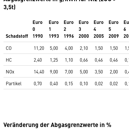
3,5t)
Euro
Euro
Euro
Euro
Euro
Euro
Eu
0
1
2
3
4
5
6
Schadstoff
1990
1993
1996
2000
2005
2009
20
CO
11,20
5,00
4,00
2,10
1,50
1,50
1,
HC
2,40
1,25
1,10
0,66
0,46
0,46
0,
NOx
14,40
9,00
7,00
5,00
3,50
2,00
0,
Partikel
0,70
0,40
0,15
0,10
0,02
0,02
0,
Veränderung der Abgasgrenzwerte in %