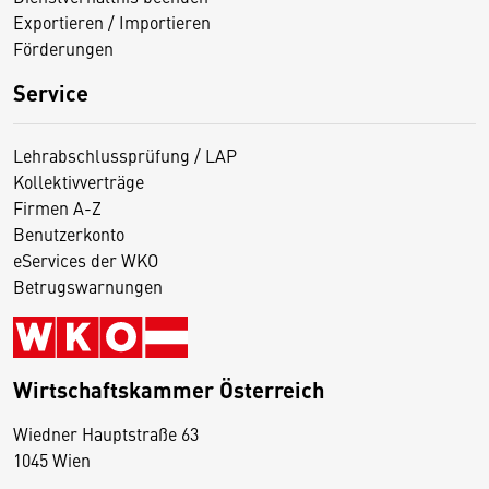
Exportieren / Importieren
Förderungen
Service
Lehrabschlussprüfung / LAP
Kollektivverträge
Firmen A-Z
Benutzerkonto
eServices der WKO
Betrugswarnungen
Wirtschaftskammer Österreich
Wiedner Hauptstraße 63
D
1045 Wien
i