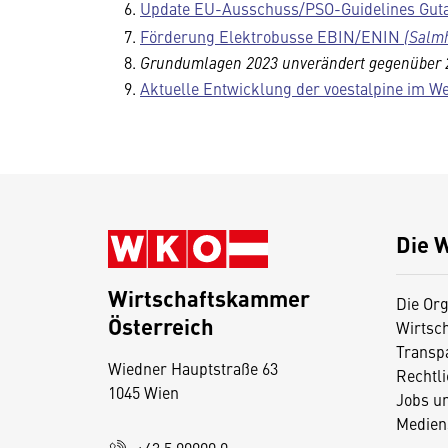
Update EU-Ausschuss/PSO-Guidelines Guta
Förderung Elektrobusse EBIN/ENIN
(Salm
Grundumlagen 2023 unverändert gegenüber 
Aktuelle Entwicklung der voestalpine im We
Die 
Wirtschaftskammer
Die Org
Österreich
Wirtsc
D
Transp
Wiedner Hauptstraße 63
i
Rechtl
1045 Wien
Jobs u
e
Medien
s