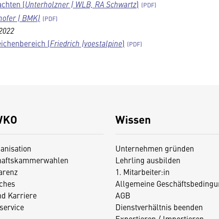
chten (
Unterholzner | WLB, RA Schwartz
)
hofer | BMK)
2022
ichenbereich (
Friedrich |voestalpine
)
WKO
Wissen
anisation
Unternehmen gründen
haftskammerwahlen
Lehrling ausbilden
arenz
1. Mitarbeiter:in
iches
Allgemeine Geschäftsbedingu
nd Karriere
AGB
service
Dienstverhältnis beenden
Exportieren / Importieren