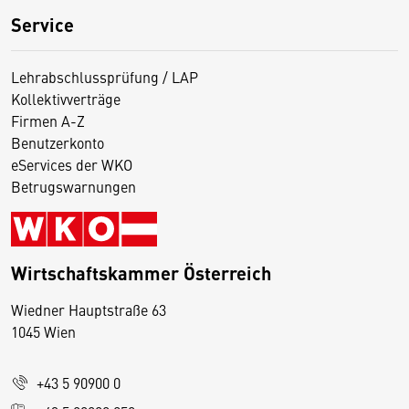
Service
Lehrabschlussprüfung / LAP
Kollektivverträge
Firmen A-Z
Benutzerkonto
eServices der WKO
Betrugswarnungen
Wirtschaftskammer Österreich
Wiedner Hauptstraße 63
D
1045 Wien
i
e
+43 5 90900 0
s