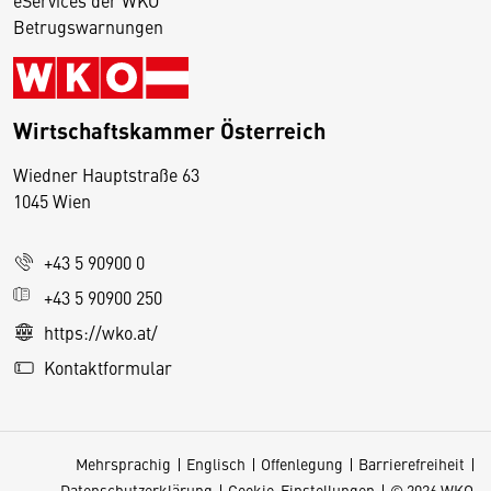
eServices der WKO
Betrugswarnungen
Wirtschaftskammer Österreich
Wiedner Hauptstraße 63
D
1045 Wien
i
e
+43 5 90900 0
s
e
+43 5 90900 250
S
https://wko.at/
e
Kontaktformular
it
e
v
Mehrsprachig
Englisch
Offenlegung
Barrierefreiheit
e
Datenschutzerklärung
Cookie-Einstellungen
© 2026 WKO