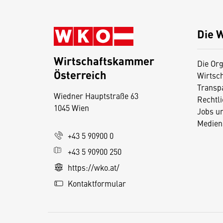
Die 
Wirtschaftskammer
Die Org
Österreich
Wirtsc
D
Transp
Wiedner Hauptstraße 63
i
Rechtl
1045 Wien
Jobs u
e
Medien
s
+43 5 90900 0
e
+43 5 90900 250
S
e
https://wko.at/
it
Kontaktformular
e
v
e