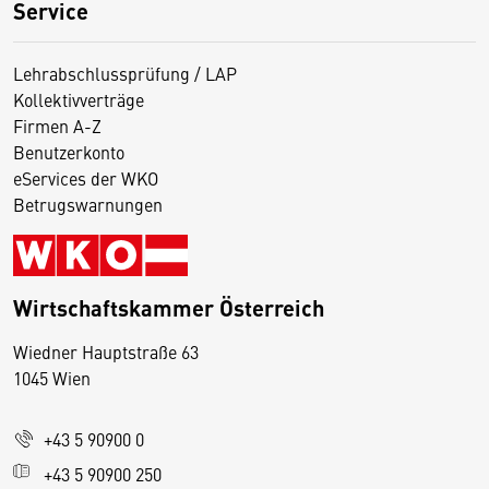
Service
Lehrabschlussprüfung / LAP
Kollektivverträge
Firmen A-Z
Benutzerkonto
eServices der WKO
Betrugswarnungen
Wirtschaftskammer Österreich
Wiedner Hauptstraße 63
D
1045 Wien
i
e
+43 5 90900 0
s
e
+43 5 90900 250