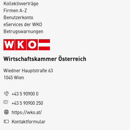
Kollektivverträge
Firmen A-Z
Benutzerkonto
eServices der WKO
Betrugswarnungen
Wirtschaftskammer Österreich
Wiedner Hauptstraße 63
D
1045 Wien
i
e
+43 5 90900 0
s
e
+43 5 90900 250
S
https://wko.at/
e
Kontaktformular
it