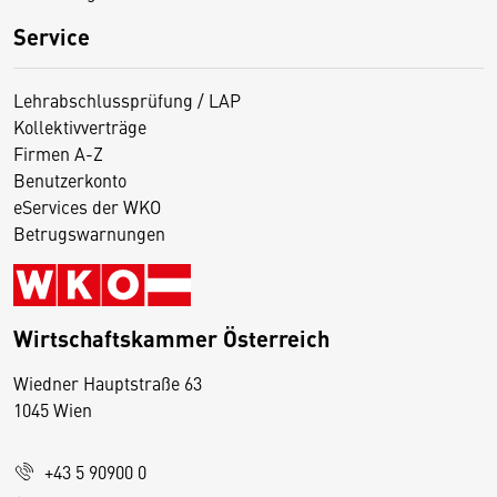
Service
Lehrabschlussprüfung / LAP
Kollektivverträge
Firmen A-Z
Benutzerkonto
eServices der WKO
Betrugswarnungen
Wirtschaftskammer Österreich
Wiedner Hauptstraße 63
D
1045 Wien
i
e
+43 5 90900 0
s