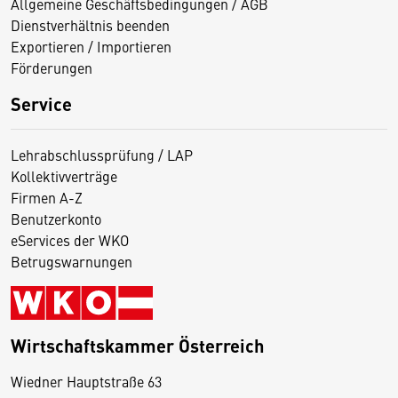
Allgemeine Geschäftsbedingungen / AGB
Dienstverhältnis beenden
Exportieren / Importieren
Förderungen
Service
Lehrabschlussprüfung / LAP
Kollektivverträge
Firmen A-Z
Benutzerkonto
eServices der WKO
Betrugswarnungen
Wirtschaftskammer Österreich
Wiedner Hauptstraße 63
D