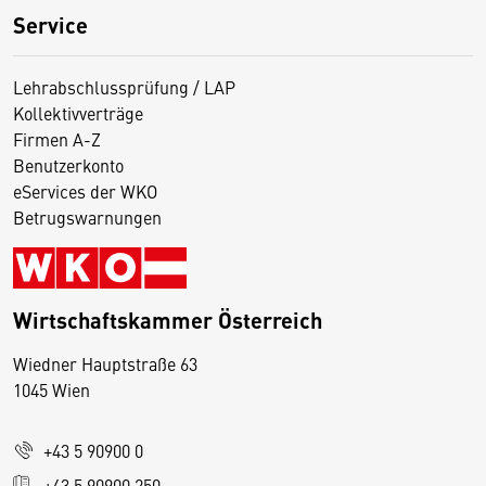
Service
Lehrabschlussprüfung / LAP
Kollektivverträge
Firmen A-Z
Benutzerkonto
eServices der WKO
Betrugswarnungen
Wirtschaftskammer Österreich
Wiedner Hauptstraße 63
D
1045 Wien
i
e
+43 5 90900 0
s
e
+43 5 90900 250