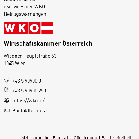
eServices der WKO
Betrugswarnungen
Wirtschaftskammer Österreich
Wiedner Hauptstraße 63
D
1045 Wien
i
e
+43 5 90900 0
s
e
+43 5 90900 250
S
https://wko.at/
e
Kontaktformular
it
e
v
Mehrsprachig
Englisch
Offenlegung
Barrierefreiheit