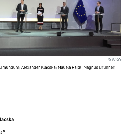
© WKO
er Umundum; Alexander Klacska; Mauela Raidl, Magnus Brunner;
lacska
WKÖ