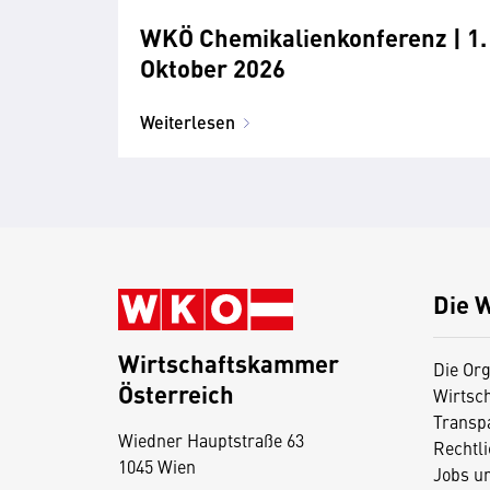
WKÖ Chemikalienkonferenz | 1.
Oktober 2026
Weiterlesen
Die 
Wirtschaftskammer
Die Org
Österreich
Wirtsc
D
Transp
Wiedner Hauptstraße 63
i
Rechtl
1045 Wien
Jobs u
e