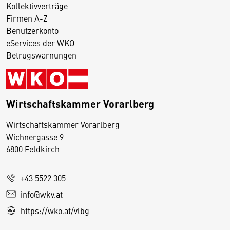
Kollektivverträge
Firmen A-Z
Benutzerkonto
eServices der WKO
Betrugswarnungen
Wirtschaftskammer Vorarlberg
D
Wirtschaftskammer Vorarlberg
i
Wichnergasse 9
6800 Feldkirch
e
s
e
+43 5522 305
S
info@wkv.at
e
https://wko.at/vlbg
it