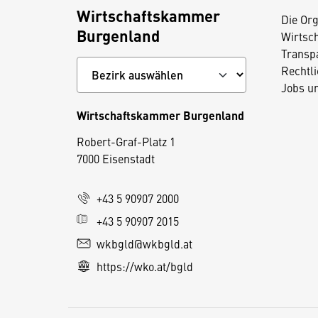
Wirtschaftskammer
Die Org
Burgenland
Wirtsc
Transp
Rechtl
Jobs u
Wirtschaftskammer Burgenland
D
Robert-Graf-Platz 1
i
7000 Eisenstadt
e
s
+43 5 90907 2000
e
+43 5 90907 2015
S
e
wkbgld@wkbgld.at
it
https://wko.at/bgld
e
v