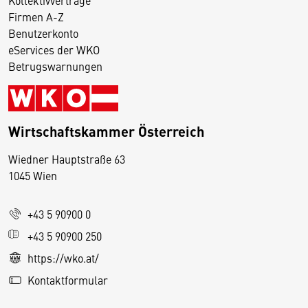
Firmen A-Z
Benutzerkonto
eServices der WKO
Betrugswarnungen
Wirtschaftskammer Österreich
Wiedner Hauptstraße 63
D
1045 Wien
i
e
+43 5 90900 0
s
e
+43 5 90900 250
S
https://wko.at/
e
Kontaktformular
it