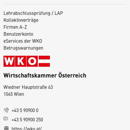
Lehrabschlussprüfung / LAP
Kollektivverträge
Firmen A-Z
Benutzerkonto
eServices der WKO
Betrugswarnungen
Wirtschaftskammer Österreich
Wiedner Hauptstraße 63
D
1045 Wien
i
e
+43 5 90900 0
s
e
+43 5 90900 250
S
https://wko.at/