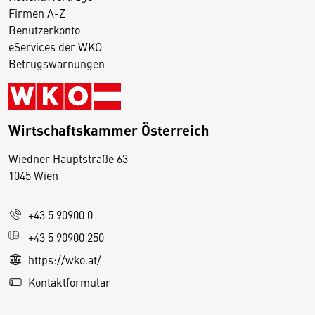
Firmen A-Z
Benutzerkonto
eServices der WKO
Betrugswarnungen
Wirtschaftskammer Österreich
Wiedner Hauptstraße 63
D
1045 Wien
i
e
+43 5 90900 0
s
e
+43 5 90900 250
S
https://wko.at/
e
Kontaktformular
it
e