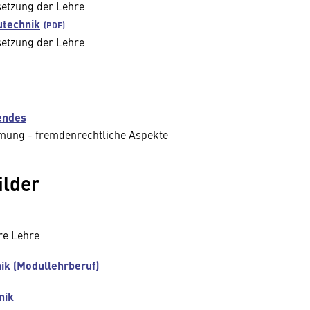
setzung der Lehre
utechnik
setzung der Lehre
endes
mmung - fremdenrechtliche Aspekte
ilder
re Lehre
ik (Modullehrberuf)
nik