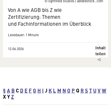
© lightfield studios | adobestock..com
Von A wie AGB bis Z wie
Zertifizierung: Themen
und Fachinformationen im Überblick
Lesedauer: 1 Minute
Inhalt
12.06.2026
teilen
§
A
B
C
D
E
F
G
H
I
J
K
L
M
N
O
P
Q
R
S
T
U
V
W
X Y
Z