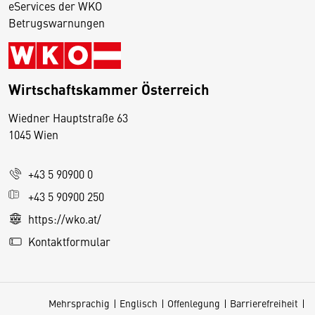
eServices der WKO
Betrugswarnungen
Wirtschaftskammer Österreich
Wiedner Hauptstraße 63
D
1045 Wien
i
e
+43 5 90900 0
s
e
+43 5 90900 250
S
https://wko.at/
e
Kontaktformular
it
e
v
Mehrsprachig
Englisch
Offenlegung
Barrierefreiheit
e