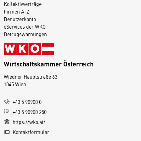
Kollektivverträge
Firmen A-Z
Benutzerkonto
eServices der WKO
Betrugswarnungen
Wirtschaftskammer Österreich
Wiedner Hauptstraße 63
D
1045 Wien
i
e
+43 5 90900 0
s
e
+43 5 90900 250
S
https://wko.at/
e
Kontaktformular
it