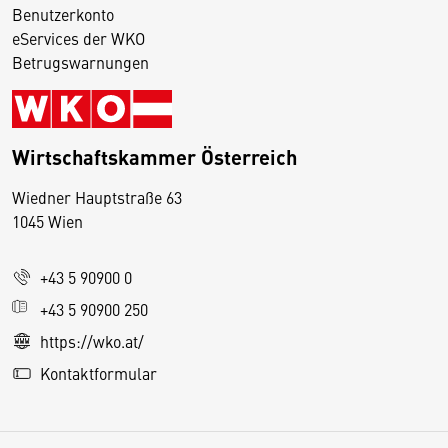
Benutzerkonto
eServices der WKO
Betrugswarnungen
Wirtschaftskammer Österreich
Wiedner Hauptstraße 63
D
1045 Wien
i
e
+43 5 90900 0
s
e
+43 5 90900 250
S
https://wko.at/
e
Kontaktformular
it
e
v