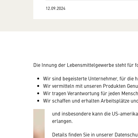
12.09.2024
Die Innung der Lebensmittelgewerbe steht für fo
Wir benötigen Ihre Zustim
Wir sind begeisterte Unternehmer, für die
Hier würden wir Ihnen gerne einen exte
Wir
vermitteln mit unseren Produkten Gen
allerdings Ihre Zustimmung, da Ihr Br
Wir tragen Verantwortung für jeden Mensch
Geräten und Nutzerverhalten mitunter 
Wir schaffen und erhalten Arbeitsplätze und
Diese Daten unterliegen keinem dem 
und insbesondere kann die US-amerika
erlangen.
Details finden Sie in unserer Datensch