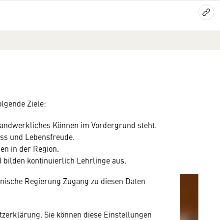
lgende Ziele:
mung
 handwerkliches Können im Vordergrund steht.
rnen Inhalt anzeigen. Dafür benötigen wir
uss und Lebensfreude.
owser personenbezogene technische Daten zu
en in der Region.
mit US-amerikanischen Anbietern austauscht.
 bilden kontinuierlich Lehrlinge aus.
EU-Datenschutzrecht angemessenen Schutzniveau
nische Regierung Zugang zu diesen Daten
utzerklärung. Sie können diese Einstellungen