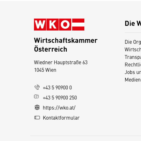
Die 
Wirtschaftskammer
Die Org
Österreich
Wirtsc
D
Transp
Wiedner Hauptstraße 63
i
Rechtl
1045 Wien
Jobs u
e
Medien
s
+43 5 90900 0
e
+43 5 90900 250
S
e
https://wko.at/
it
Kontaktformular
e
v
e