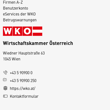
Firmen A-Z
Benutzerkonto
eServices der WKO
Betrugswarnungen
Wirtschaftskammer Österreich
Wiedner Hauptstraße 63
D
1045 Wien
i
e
+43 5 90900 0
s
e
+43 5 90900 250
S
https://wko.at/
e
Kontaktformular
it
e