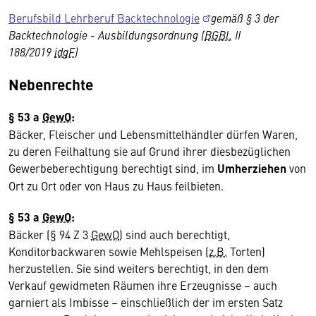
Berufsbild Lehrberuf Backtechnologie
gemäß § 3 der
Backtechnologie - Ausbildungsordnung (
BGBl.
II
188/2019
idgF
)
Nebenrechte
§ 53 a
GewO
:
Bäcker, Fleischer und Lebensmittelhändler dürfen Waren,
zu deren Feilhaltung sie auf Grund ihrer diesbezüglichen
Gewerbeberechtigung berechtigt sind, im
Umherziehen
von
Ort zu Ort oder von Haus zu Haus feilbieten.
§ 53 a
GewO
:
Bäcker (§ 94 Z 3
GewO
) sind auch berechtigt,
Konditorbackwaren sowie Mehlspeisen (
z.B.
Torten)
herzustellen. Sie sind weiters berechtigt, in den dem
Verkauf gewidmeten Räumen ihre Erzeugnisse – auch
garniert als Imbisse – einschließlich der im ersten Satz