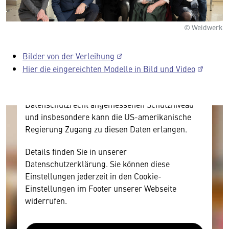
Hier würden wir Ihnen gerne einen externen
© Weidwerk
Inhalt anzeigen. Dafür benötigen wir allerdings
Ihre Zustimmung, da Ihr Browser
personenbezogene technische Daten zu Geräten
Bilder von der Verleihung
und Nutzerverhalten mitunter mit US-
Hier die eingereichten Modelle in Bild und Video
amerikanischen Anbietern austauscht.
Diese Daten unterliegen keinem dem EU-
Datenschutzrecht angemessenen Schutzniveau
und insbesondere kann die US-amerikanische
Regierung Zugang zu diesen Daten erlangen.
Details finden Sie in unserer
Datenschutzerklärung. Sie können diese
Einstellungen jederzeit in den Cookie-
Einstellungen im Footer unserer Webseite
widerrufen.