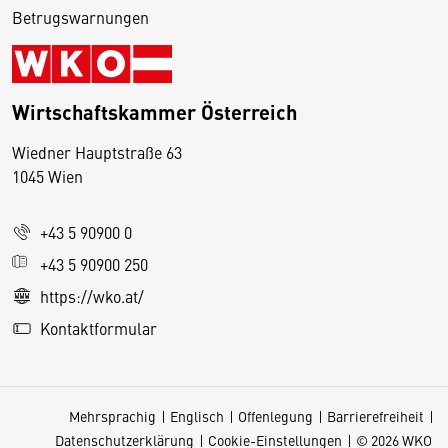
Betrugswarnungen
Wirtschaftskammer Österreich
Wiedner Hauptstraße 63
D
1045 Wien
i
e
+43 5 90900 0
s
e
+43 5 90900 250
S
https://wko.at/
e
Kontaktformular
it
e
v
Mehrsprachig
Englisch
Offenlegung
Barrierefreiheit
e
Datenschutzerklärung
Cookie-Einstellungen
© 2026 WKO