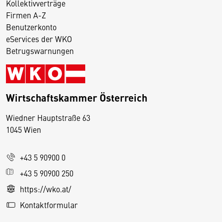
Kollektivverträge
Firmen A-Z
Benutzerkonto
eServices der WKO
Betrugswarnungen
Wirtschaftskammer Österreich
Wiedner Hauptstraße 63
D
1045 Wien
i
e
+43 5 90900 0
s
e
+43 5 90900 250
S
https://wko.at/
e
Kontaktformular
it