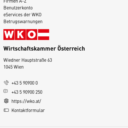
Firmen A-Z
Benutzerkonto
eServices der WKO
Betrugswarnungen
Wirtschaftskammer Österreich
Wiedner Hauptstraße 63
D
1045 Wien
i
e
+43 5 90900 0
s
e
+43 5 90900 250
S
https://wko.at/
e
Kontaktformular
it
e