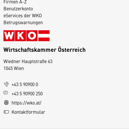
Firmen A-Z
Benutzerkonto
eServices der WKO
Betrugswarnungen
Wirtschaftskammer Österreich
Wiedner Hauptstraße 63
D
1045 Wien
i
e
+43 5 90900 0
s
e
+43 5 90900 250
S
https://wko.at/
e
Kontaktformular
it
e