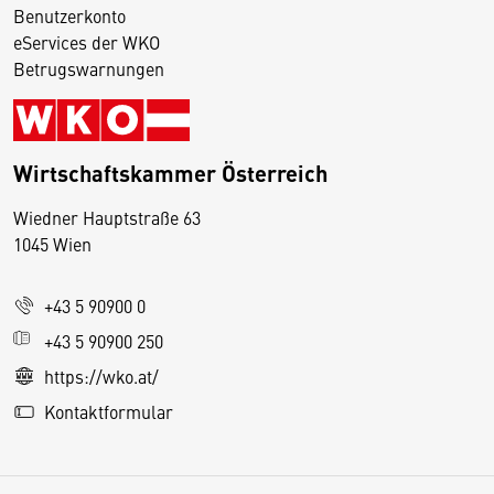
Benutzerkonto
eServices der WKO
Betrugswarnungen
Wirtschaftskammer Österreich
Wiedner Hauptstraße 63
D
1045 Wien
i
e
+43 5 90900 0
s
e
+43 5 90900 250
S
https://wko.at/
e
Kontaktformular
it
e
v