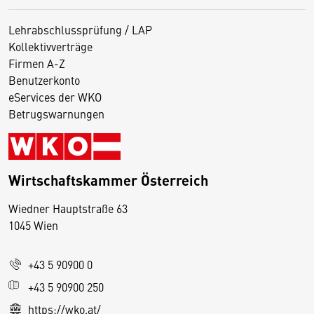
Lehrabschlussprüfung / LAP
Kollektivverträge
Firmen A-Z
Benutzerkonto
eServices der WKO
Betrugswarnungen
Wirtschaftskammer Österreich
Wiedner Hauptstraße 63
D
1045 Wien
i
e
+43 5 90900 0
s
e
+43 5 90900 250
S
https://wko.at/