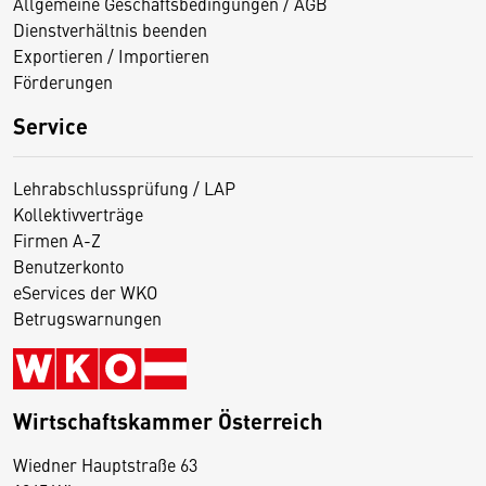
Allgemeine Geschäftsbedingungen / AGB
Dienstverhältnis beenden
Exportieren / Importieren
Förderungen
Service
Lehrabschlussprüfung / LAP
Kollektivverträge
Firmen A-Z
Benutzerkonto
eServices der WKO
Betrugswarnungen
Wirtschaftskammer Österreich
Wiedner Hauptstraße 63
D