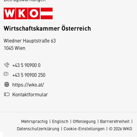
Wirtschaftskammer Österreich
Wiedner Hauptstraße 63
D
1045 Wien
i
e
+43 5 90900 0
s
e
+43 5 90900 250
S
https://wko.at/
e
Kontaktformular
it
e
v
Mehrsprachig
Englisch
Offenlegung
Barrierefreiheit
e
Datenschutzerklärung
Cookie-Einstellungen
© 2026 WKO
r