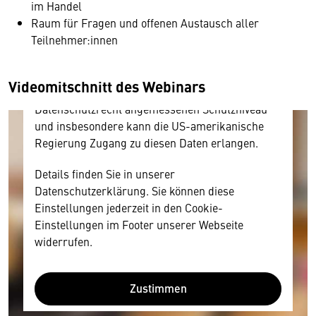
im Handel
Inhalt anzeigen. Dafür benötigen wir allerdings
Raum für Fragen und offenen Austausch aller
Ihre Zustimmung, da Ihr Browser
Teilnehmer:innen
personenbezogene technische Daten zu Geräten
und Nutzerverhalten mitunter mit US-
amerikanischen Anbietern austauscht.
Videomitschnitt des Webinars
Diese Daten unterliegen keinem dem EU-
Datenschutzrecht angemessenen Schutzniveau
und insbesondere kann die US-amerikanische
Regierung Zugang zu diesen Daten erlangen.
Details finden Sie in unserer
Datenschutzerklärung. Sie können diese
Einstellungen jederzeit in den Cookie-
Einstellungen im Footer unserer Webseite
widerrufen.
Zustimmen