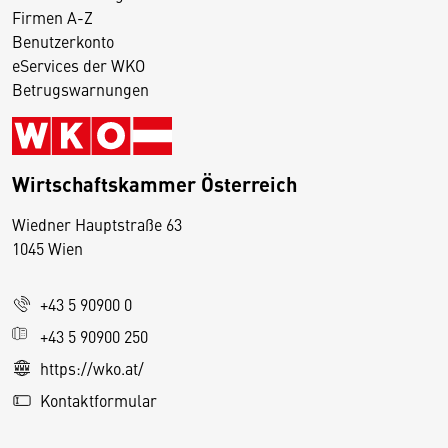
Firmen A-Z
Benutzerkonto
eServices der WKO
Betrugswarnungen
Wirtschaftskammer Österreich
Wiedner Hauptstraße 63
D
1045 Wien
i
e
+43 5 90900 0
s
e
+43 5 90900 250
S
https://wko.at/
e
Kontaktformular
it
e