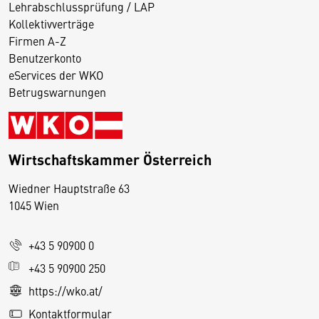
Lehrabschlussprüfung / LAP
Kollektivverträge
Firmen A-Z
Benutzerkonto
eServices der WKO
Betrugswarnungen
Wirtschaftskammer Österreich
Wiedner Hauptstraße 63
D
1045 Wien
i
e
+43 5 90900 0
s
e
+43 5 90900 250
S
https://wko.at/
e
Kontaktformular