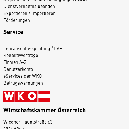
Dienstverhältnis beenden
Exportieren / Importieren
Förderungen
Service
Lehrabschlussprüfung / LAP
Kollektivverträge
Firmen A-Z
Benutzerkonto
eServices der WKO
Betrugswarnungen
Wirtschaftskammer Österreich
Wiedner Hauptstraße 63
D
1045 Wien