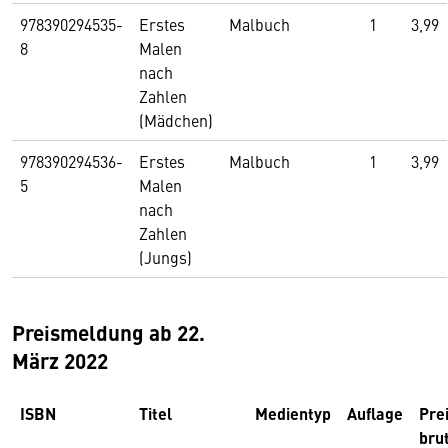
978390294535-
Erstes
Malbuch
1
3,99
8
Malen
nach
Zahlen
(Mädchen)
978390294536-
Erstes
Malbuch
1
3,99
5
Malen
nach
Zahlen
(Jungs)
Preismeldung ab 22.
März 2022
ISBN
Titel
Medientyp
Auflage
Pre
bru