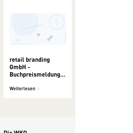
retail branding
GmbH -
Buchpreismeldunge
n 2022
Weiterlesen
Die WKO