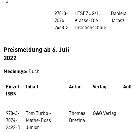
3
978-3-
LESEZUG/1.
Daniela
7074-
Klasse: Die
Jarosz
2468-3
Drachenschule
Preismeldung ab 6. Juli
2022
Medientyp:
Buch
Einzel-
Inhalt
Autor
Verlag
Auf
ISBN
978-3-
Tom Turbo -
Thomas
G&G Verlag
7074-
Mathe-Boss
Brezina
2492-8
Junior