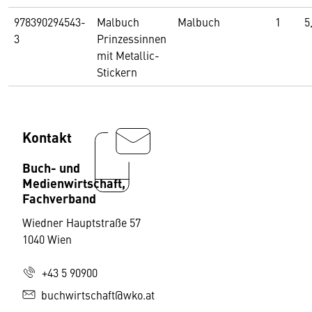
978390294543-
Malbuch
Malbuch
1
5
3
Prinzessinnen
mit Metallic-
Stickern
Kontakt
Buch- und
Medienwirtschaft,
Fachverband
Wiedner Hauptstraße 57
1040 Wien
+43 5 90900
buchwirtschaft@wko.at