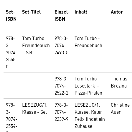
Set-
Set-Titel
Einzel-
Inhalt
Autor
ISBN
ISBN
978-
Tom Turbo
978-3-
Tom Turbo -
3-
Freundebuch
7074-
Freundebuch
7074-
– Set
2493-5
2555-
0
978-3-
Tom Turbo –
Thomas
7074-
Lesestark –
Brezina
2522-2
Pizza-Piraten
978-
LESEZUG/1.
978-3-
LESEZUG/1.
Christine
3-
Klasse - Set
7074-
Klasse: Kater
Auer
7074-
2239-9
Felix findet ein
2554-
Zuhause