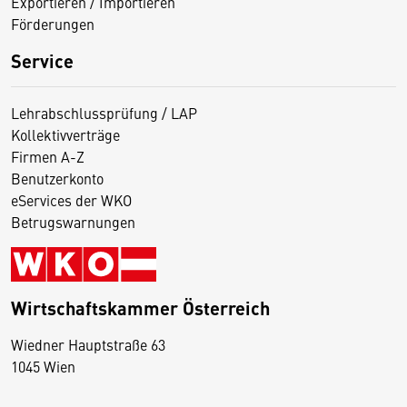
Exportieren / Importieren
Förderungen
Service
Lehrabschlussprüfung / LAP
Kollektivverträge
Firmen A-Z
Benutzerkonto
eServices der WKO
Betrugswarnungen
Wirtschaftskammer Österreich
Wiedner Hauptstraße 63
D
1045 Wien
i
e