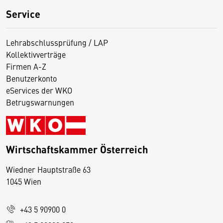
Service
Lehrabschlussprüfung / LAP
Kollektivverträge
Firmen A-Z
Benutzerkonto
eServices der WKO
Betrugswarnungen
Wirtschaftskammer Österreich
Wiedner Hauptstraße 63
D
1045 Wien
i
e
+43 5 90900 0
s