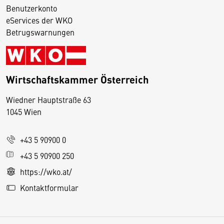
Benutzerkonto
eServices der WKO
Betrugswarnungen
Wirtschaftskammer Österreich
Wiedner Hauptstraße 63
D
1045 Wien
i
e
+43 5 90900 0
s
e
+43 5 90900 250
S
https://wko.at/
e
Kontaktformular
it
e
v