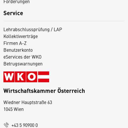
Förderungen
Service
Lehrabschlussprüfung / LAP
Kollektivverträge
Firmen A-Z
Benutzerkonto
eServices der WKO
Betrugswarnungen
Wirtschaftskammer Österreich
Wiedner Hauptstraße 63
D
1045 Wien
i
e
+43 5 90900 0
s